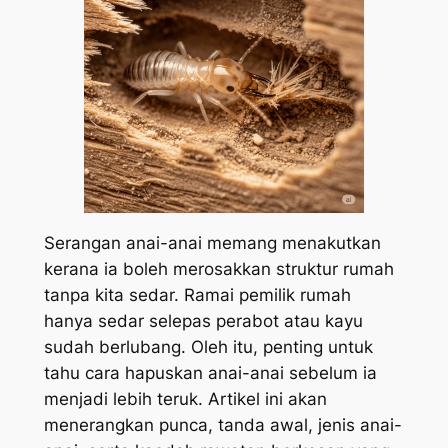
Serangan anai-anai memang menakutkan
kerana ia boleh merosakkan struktur rumah
tanpa kita sedar. Ramai pemilik rumah
hanya sedar selepas perabot atau kayu
sudah berlubang. Oleh itu, penting untuk
tahu cara hapuskan anai-anai sebelum ia
menjadi lebih teruk. Artikel ini akan
menerangkan punca, tanda awal, jenis anai-