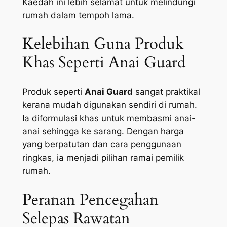
Kaedah ini lebih selamat untuk melindungi
rumah dalam tempoh lama.
Kelebihan Guna Produk
Khas Seperti Anai Guard
Produk seperti
Anai Guard
sangat praktikal
kerana mudah digunakan sendiri di rumah.
Ia diformulasi khas untuk membasmi anai-
anai sehingga ke sarang. Dengan harga
yang berpatutan dan cara penggunaan
ringkas, ia menjadi pilihan ramai pemilik
rumah.
Peranan Pencegahan
Selepas Rawatan